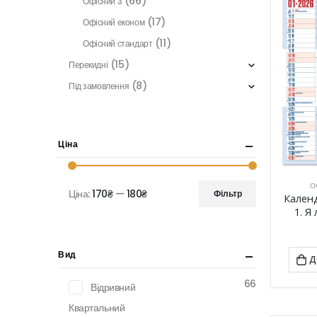
(66)
Офісний 3
(17)
Офісний економ
(11)
Офісний стандарт
(15)
Перекидні
(8)
Під замовлення
Ціна
О
Ціна:
170₴
—
180₴
Фільтр
Кален
Мінімальна
Найбільша
1. Я
ціна
ціна
Вид
Д
66
Відривний
Квартальний