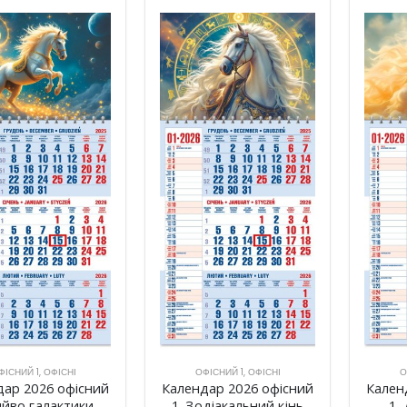
ФІСНИЙ 1
,
ОФІСНІ
ОФІСНИЙ 1
,
ОФІСНІ
О
дар 2026 офісний
Календар 2026 офісний
Кален
яйво галактики
1. Зодіакальний кінь
1.