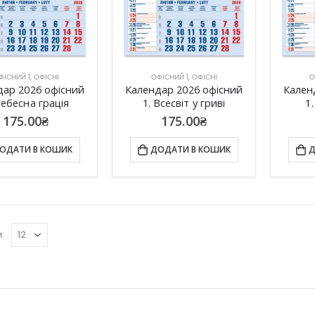
ФІСНИЙ 1
,
ОФІСНІ
ОФІСНИЙ 1
,
ОФІСНІ
О
дар 2026 офісний
Календар 2026 офісний
Кален
Небесна грація
1. Всесвіт у гриві
1
175.00
₴
175.00
₴
ОДАТИ В КОШИК
ДОДАТИ В КОШИК
Д
: