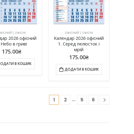
ФІСНИЙ 1
,
ОФІСНІ
ОФІСНИЙ 1
,
ОФІСНІ
дар 2026 офісний
Календар 2026 офісний
. Небо в гриві
1. Серед пелюсток і
мрій
175.00
₴
175.00
₴
ОДАТИ В КОШИК
ДОДАТИ В КОШИК
…
1
2
5
6