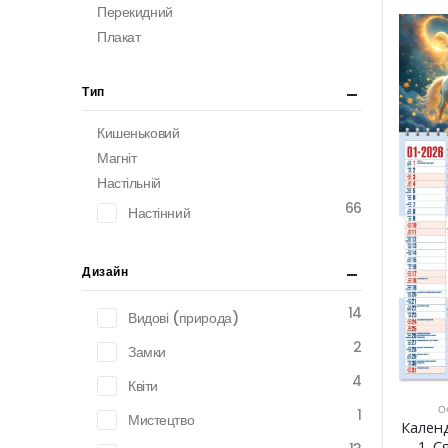
Перекидний
Плакат
Тип
Кишеньковий
Магніт
Настільній
66
Настінний
Дизайн
14
Видові (природа)
2
Замки
4
Квіти
О
1
Мистецтво
Кален
1. С