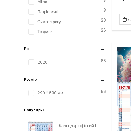
13
Міста
8
Патріотичні
Д
20
Символ року
26
Тварини
Рік
66
2026
Розмір
66
290 * 690 мм
Популярні
Календар офісний 1