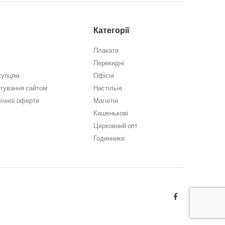
Категорії
Плакати
Перекидні
купцям
Офісні
стування сайтом
Настільні
лічної оферти
Магнітні
Кишенькові
Церковний опт
Годинники