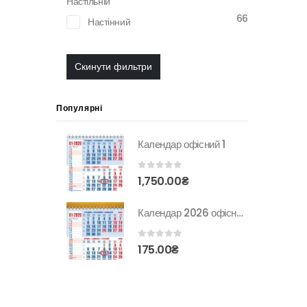
Настільній
66
Настінний
Скинути фильтри
Популярні
Календар офісний 1
0
з 5
1,750.00
₴
Календар 2026 офісний 1. Підкова
0
з 5
175.00
₴